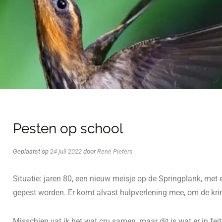
Pesten op school
Geplaatst op
24 juli 2022
door
René Pieters
Situatie: jaren 80, een nieuw meisje op de Springplank, met
gepest worden. Er komt alvast hulpverlening mee, om de kri
Misschien vat ik het wat cru samen, maar dit is wat er in fei