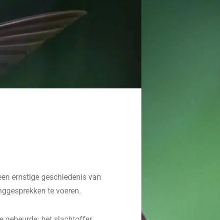
 een ernstige geschiedenis van
nggesprekken te voeren.
te gebeurde: het slachtoffer