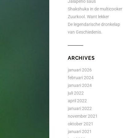
Jalapeño saus
Shakshuka in de multicooker
Zuurkool. Want lekker
De legendarische dronkelap
van Geschiedenis.
ARCHIVES
januari 2026
februari 2024
januari 2024
juli 2022
april 2022
januari 2022
november 2021
oktober 2021
januari 2021